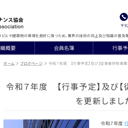
一般社団法人石川県ビルメン
はビルや建築物の環境を良好に保つため、業界の技術の向上及び知識の普及等
組織概要
会員名簿
行事予
ホーム
≫
ブログページ
≫ 令和７年度 【行事予定】及び【従事者研修事業案内
令和７年度 【行事予定】及び【
を更新しまし
令和７年度